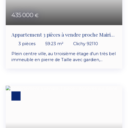
435 000
€
Appartement 3 pièces à vendre proche Mairie
de Clichy
3
pièces
59.23
m²
Clichy 92110
Plein centre ville, au trroisième étage d'un très bel
immeuble en pierre de Taille avec gardien,
appartement trois pièces de 60 m² composé
d'une entrée, séjour, cuisine séparée, salle à
manger, Chambre, salle d'eau, wc séparé.
Chauffage individuel au gaz. Double vitrage. Cave
en sous-sol. Photos retouchées.