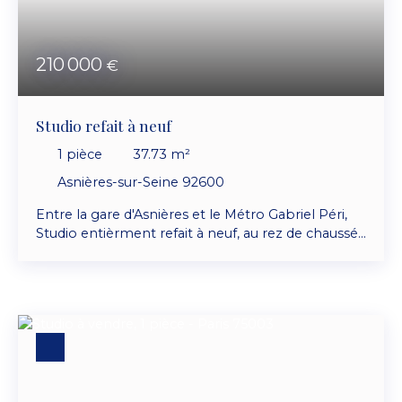
210 000
€
Studio refait à neuf
1
pièce
37.73
m²
Asnières-sur-Seine 92600
Entre la gare d'Asnières et le Métro Gabriel Péri,
Studio entièrment refait à neuf, au rez de chaussée
d'une petite copropriété à coté du parc Robinson
et du chateau d'Asnières, composé d'une entrée,
grande pièce de vie, cuisine séparée aménagée,
salle d'eau et wc. Double vitrage PVC. Individuel
électrique. Rez de chaussée sécurisé avec digicode
et interphone.