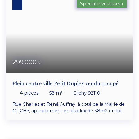
Spécial investisseur
sol. Double vitrage PVC et chauffage individuel au
gaz. Appartement en très bon état
299 000
€
Plein centre ville Petit Duplex vendu occupé
4
pièces
58
m²
Clichy 92110
Rue Charles et René Auffray, à coté de la Mairie de
CLICHY, appartement en duplex de 38m2 en loi
carrez et 58 m en habitable, situé au 5ème et
dernier étage bâtiment cour, dans un immeuble
ancien en briques, avec digicode. L'appartement
est un duplex composé d'un séjour avec cuisine