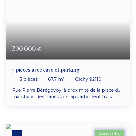
pied-à-terre ou un investissement locatif. Le bien
est loué depuis le 21/03/2025 en location videLe
loyer étant de 750 € hors charges plus provision
de 50 € de charges.
390 000
€
3 pièces avec cave et parking
3
pièces
67.7
m²
Clichy 92110
Rue Pierre Bérégovoy, à proximité de la place du
marché et des transports, appartement trois
pièces situé au premier étage avec ascenseur dans
une résidence sécurisée avec gardienne, digicode
et interphone. Composé d'une entrée (porte
blindée), dressing, séjour, cuisine aménagée
indépendante, dégagement, deux chambres, salle
Sous offre
de bains et wc séparé. Appartement traversant