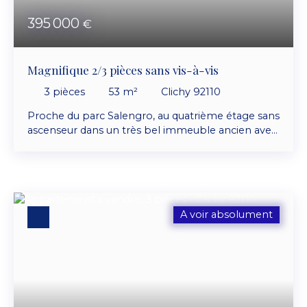
395 000
€
Magnifique 2/3 pièces sans vis-à-vis
3
pièces
53
m²
Clichy 92110
Proche du parc Salengro, au quatrième étage sans
ascenseur dans un très bel immeuble ancien avec
digicode et interphone à majorité de propriétaires
occupants, appartement trois pièces composé
d'une entrée avec dressing, double séjour de 25
m² sans vis-à-vis, cuisine équipée, chambre, salle
d'eau et wc avec fenêtre. Double vitrage pvc.
A voir absolument
Chauffage collectif. Appartement en excellent
état vendu entièrement équipée