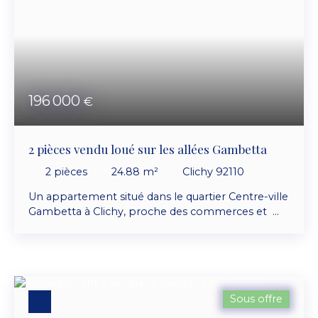
196 000
€
2 pièces vendu loué sur les allées Gambetta
2
pièces
24.88
m²
Clichy 92110
Un appartement situé dans le quartier Centre-ville
Gambetta à Clichy, proche des commerces et
des transports. Situé en rez-de-chaussée d'une
copropriété bien entretenue, le bien se compose
d'un séjour avec cuisine ouverte, une chambre et
une salle d'eau avec WC. Grâce à son
emplacement recherché et à sa configuration
Sous offre
optimisée, cet appartement constitue une belle
opportunité pour une première acquisition, un