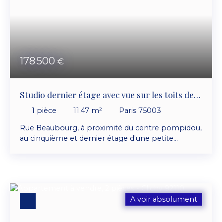
178 500
€
Studio dernier étage avec vue sur les toits de
Paris
1
pièce
11.47
m²
Paris 75003
Rue Beaubourg, à proximité du centre pompidou,
au cinquième et dernier étage d'une petite
copropriété entretenu, studio lumineux de 25. 63
m² au sol et 11. 47 m² carrez, avec vue sur les toits
de paris et composé d'une entrée, belle pièce de
vie avec coin cuisine, buanderie, wc séparé, salle
de bain avec verrière. Chauffage individuel
A voir absolument
électrique. DPE G Opportunité à saisir