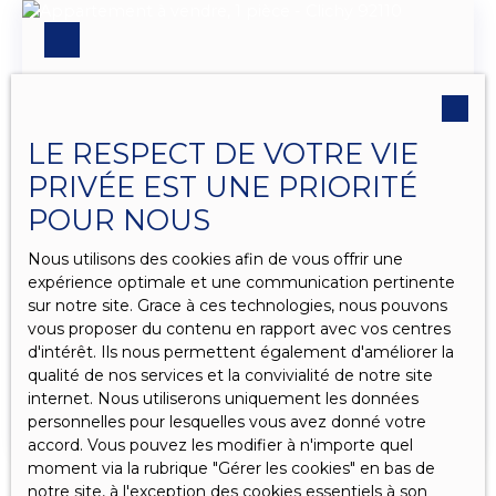
ouverte équipée, trois chambres (une à l'étage),
rangement, une salle d'eau, un wc broyeur
(possibilité de remettre un vrai wc), local privatif
sur le palier. Chauffage ind électrique. Doubles
vitrages PVC. L'appartement est actuellement
loué par trois locataires dont le loyer est pour
LE RESPECT DE VOTRE VIE
chacun de 451. 89 € plus 47 € de charges (Baux
individuels) Soit un loyer de 1355 € hors charges
PRIVÉE EST UNE PRIORITÉ
Toiture et façade votées. Appartement pour
POUR NOUS
investissement locatif Travaux votés toiture et
210 000
€
réfection partie communes (charges propriétaire)
Nous utilisons des cookies afin de vous offrir une
expérience optimale et une communication pertinente
sur notre site. Grace à ces technologies, nous pouvons
Studio meublé donnant sur cour
vous proposer du contenu en rapport avec vos centres
d'intérêt. Ils nous permettent également d'améliorer la
1
pièce
25
m²
Clichy 92110
qualité de nos services et la convivialité de notre site
Studio meublé vendu occupé avec espace
internet. Nous utiliserons uniquement les données
exterieur Plein centre ville, rue Fernand Pelloutier,
personnelles pour lesquelles vous avez donné votre
au calme dans la cour interieure d'une copropriété
accord. Vous pouvez les modifier à n'importe quel
année 1930, Studio moderne en parfait état,
moment via la rubrique ″Gérer les cookies″ en bas de
vendu entièrement meublé et équipé, situé en rez
notre site, à l'exception des cookies essentiels à son