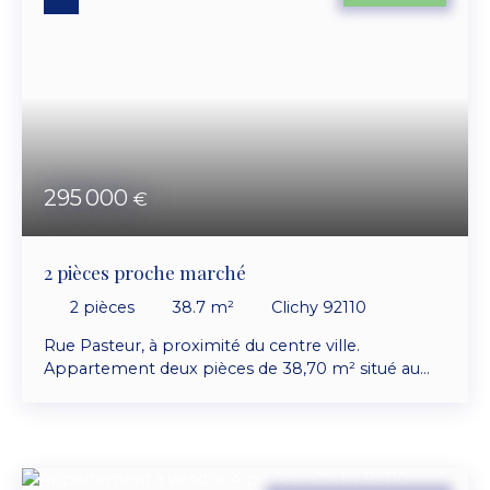
avec vue dégagée sur jardin. Cave et
emplacement de parking en sous-sol. Fenêtre
triples vitrages phoniques et stores électriques.
Chauffage central immeuble. Un peu de
rafraichissement à prévoir.
295 000
€
2 pièces proche marché
2
pièces
38.7
m²
Clichy 92110
Rue Pasteur, à proximité du centre ville.
Appartement deux pièces de 38,70 m² situé au
deuxième étage sans ascenseur dans un bel
immeuble ancien avec interphone et digicode.
Composé d'une entrée, séjour, cuisine aménagée,
chambre sur cour, bureau ou chambre pour
bébé sur cour, salle d'eau avec wc. Cave en sous-