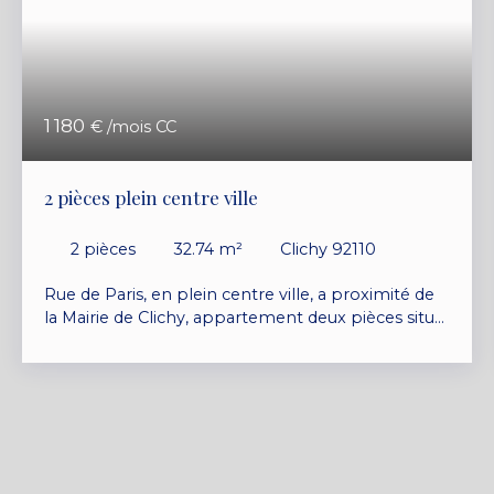
1 180
€ /mois CC
2 pièces plein centre ville
2
pièces
32.74
m²
Clichy 92110
Rue de Paris, en plein centre ville, a proximité de
la Mairie de Clichy, appartement deux pièces situé
au premier étage d'un bel immeuble ancien,
composé d'une entrée, séjour avec cuisine
ouverte aménagée et équipée, chambre, salle de
bains et wc. Fenêtres neuves double vitrage
ATULAM, gamme Estibelle, hautes performances.
Chauffage électrique à inertie sèche, avec corps de
chauffe en fonte inertielle KENYA 4 de chez