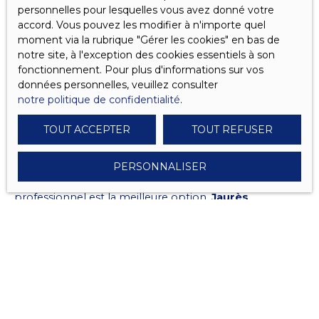
personnelles pour lesquelles vous avez donné votre
Pour un
achat appartement à Clichy
ou un
studio à
accord. Vous pouvez les modifier à n'importe quel
vendre à Clichy
, il est important de connaître les prix
moment via la rubrique ″Gérer les cookies″ en bas de
au m² actuels pour faire une estimation
réaliste.
notre site, à l'exception des cookies essentiels à son
fonctionnement. Pour plus d'informations sur vos
données personnelles, veuillez consulter
Jaurès Immobilier, votre
notre politique de confidentialité
.
partenaire pour une estimation
TOUT ACCEPTER
TOUT REFUSER
fiable à Clichy
PERSONNALISER
Lorsqu'il s'agit d'estimer votre bien, faire appel à un
professionnel est la meilleure option.
Jaurès
Immobilier
, une agence spécialisée dans l'immobilier à
Clichy, vous propose une
estimation détaillée et
offerte
de votre bien. L’agence s'appuie sur une
méthodologie rigoureuse,
prenant en compte
plusieurs critères essentiels :
L'emplacement du bien
: Le quartier et la proximité
des commerces, des écoles et des transports influent