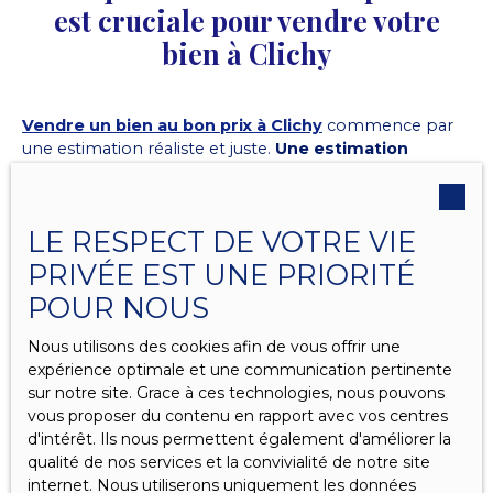
est cruciale pour vendre votre
bien à Clichy
Vendre un bien au bon prix à Clichy
commence par
une estimation réaliste et juste.
Une estimation
immobilière à Clichy
incorrecte peut entraîner des
complications. Si vous surévaluez votre bien, il risque de
stagner sur le marché. En revanche, si vous sous-
LE RESPECT DE VOTRE VIE
évaluez votre bien, vous risquez de vendre à un prix
inférieur à sa vraie valeur. Ainsi, pour optimiser la vente,
PRIVÉE EST UNE PRIORITÉ
il est essentiel de s’appuyer sur une
estimation
POUR NOUS
professionnelle
.
Nous utilisons des cookies afin de vous offrir une
Une estimation correcte est également synonyme de
expérience optimale et une communication pertinente
gain de temps.
Jaurès Immobilier
, grâce à son
sur notre site. Grace à ces technologies, nous pouvons
expertise du marché local, vous aidera à déterminer un
vous proposer du contenu en rapport avec vos centres
prix cohérent avec les prix pratiqués dans la région de
d'intérêt. Ils nous permettent également d'améliorer la
Clichy immobilier
. Le marché immobilier évolue
qualité de nos services et la convivialité de notre site
constamment.
internet. Nous utiliserons uniquement les données