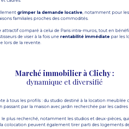
s et cadres.
rellement
grimper la demande locative
, notamment pour les 
aisons familiales proches des commodités.
 attractif comparé à celui de Paris intra-muros, tout en béné
isseurs de viser à la fois une
rentabilité immédiate
par les l
lors de la revente.
Marché immobilier à Clichy :
dynamique et diversifié
te à tous les profils : du studio destiné à la location meublée
 en passant par la maison avec jardin recherchée par les cadres
n le plus recherché, notamment les studios et deux-pièces, qu
r la colocation peuvent également tirer parti des logements d