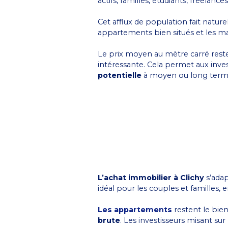
actifs, familles, étudiants, freelance
Cet afflux de population fait natu
appartements bien situés et les m
Le prix moyen au mètre carré reste
intéressante. Cela permet aux invest
potentielle
à moyen ou long terme 
L’achat immobilier à Clichy
s’adap
idéal pour les couples et familles,
Les appartements
restent le bie
brute
. Les investisseurs misant su